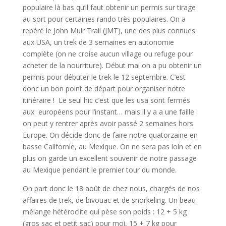
populaire là bas qu’il faut obtenir un permis sur tirage
au sort pour certaines rando très populaires. On a
repéré le John Muir Trail (JMT), une des plus connues
aux USA, un trek de 3 semaines en autonomie
complète (on ne croise aucun village ou refuge pour
acheter de la nourriture). Début mai on a pu obtenir un
permis pour débuter le trek le 12 septembre. C’est
donc un bon point de départ pour organiser notre
itinéraire ! Le seul hic c’est que les usa sont fermés
aux européens pour l’instant… mais il y a a une faille :
on peut y rentrer après avoir passé 2 semaines hors
Europe. On décide donc de faire notre quatorzaine en
basse Californie, au Mexique. On ne sera pas loin et en
plus on garde un excellent souvenir de notre passage
au Mexique pendant le premier tour du monde.
On part donc le 18 août de chez nous, chargés de nos
affaires de trek, de bivouac et de snorkeling. Un beau
mélange hétéroclite qui pèse son poids : 12 + 5 kg
(gros sac et petit sac) pour moi, 15 + 7 kg pour