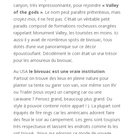
canyon, très impressionnante, pour rejoindre
« Valley
of the gods »
. Le nom peut paraître prétentieux, mais
croyez-moi, il ne l’est pas. C’était un véritable petit
paradis composé de formations rocheuses orangées
rappelant Monument Valley, les touristes en moins. Ici
aussi il y avait de nombreux spots de bivouac, tous
dotés d’une vue panoramique sur ce décor
époustouflant. Décidément le coin était un vrai trésor
pour les amoureux du bivouac.
Au USA
le bivouac est une vraie institution
.
Partout on trouve des lieux en pleine nature pour
planter sa tente ou garer son van, voir même son RV
ou Trailer (vous voyez un camping car ou une
caravane ? Pensez grand, beaucoup plus grand. Du
style à pouvoir contenir notre appart ! ). La plupart sont
équipés de fire rings car les américains adorent faire
des feux le soir au campement. Les gens sont toujours
très respectueux et laissent les endroits comme ils les
ont trouvé. Nous qui adorons ce mode de voyage,