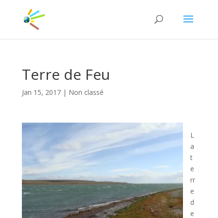
Terre de Feu
Jan 15, 2017
|
Non classé
L
a
t
e
rr
e
d
e