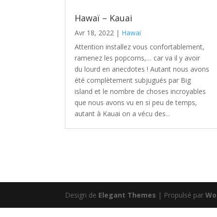
Hawaï – Kauai
Avr 18, 2022
|
Hawaï
Attention installez vous confortablement,
ramenez les popcorns,… car va il y avoir
du lourd en anecdotes ! Autant nous avons
été complètement subjugués par Big
island et le nombre de choses incroyables
que nous avons vu en si peu de temps,
autant à Kauai on a vécu des...
Design de
Elegant Themes
| Propulsé par
Wo