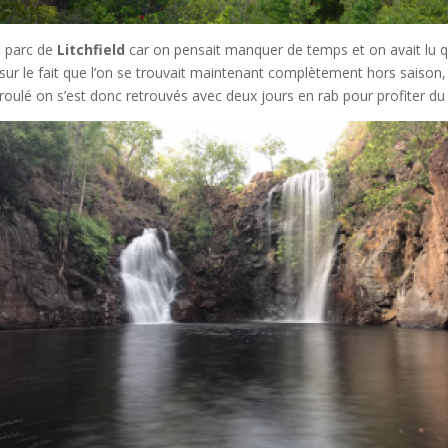
u parc de
Litchfield
car on pensait manquer de temps et on avait lu qu
ur le fait que l’on se trouvait maintenant complètement hors saison, l
roulé on s’est donc retrouvés avec deux jours en rab pour profiter du 