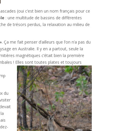
s, Cascades (oui c’est bien un nom français pour ce
ole
: une multitude de bassins de différentes
che de trésors perdus, la relaxation au milieu de
»
. Ça me fait penser d’ailleurs que l’on n’a pas du
ysage en Australie. Il y en a partout, seule la
ermitières magnétiques c’était bien la première
ombales !
Elles sont toutes plates et toujours
amp
ux du
visiter
devait
 la
mais
ndez-