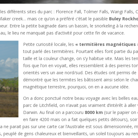
ir les différents sites du parc : Florence Fall, Tolmer Falls, Wangi Fall
aker creek… mais ce qu’on a préféré c’était le paisible
Buley Rockh
heur. Entre la petite baignade dans un bassin, le snorkeling à la recher
eau, le lieu ne manquait pas d’activité pour cette fin de vacance.
Petite curiosité locale, les
« termitières magnétiques 
tout parlé des termitières. Pourtant elles font partie du pa
taille et la couleur change, on s’y habitue vite. Mais les t
fois que l’on en voyait, elles ressemblent à des pierres t
orientés vers un axe nord/sud. Des études ont permis de
démontré que les termites les bâtissent ainsi selon le ch
magnétique terrestre, pourquoi, on en a aucune idée.
On a donc ponctué notre beau voyage avec les belles ea
parc de Litchfield, on n’avait pas vraiment d’intérêt à aller 
Darwin. Au final on a parcouru
8000 km
(sur le papier on 
en faire 4200 mais on a fait quelques petits détours), soir
a ne parait pas sur une carte car l’Australie est sous dimensionnée, 
, peuplé de gens chaleureux et bienveillants, un soleil toujours au re