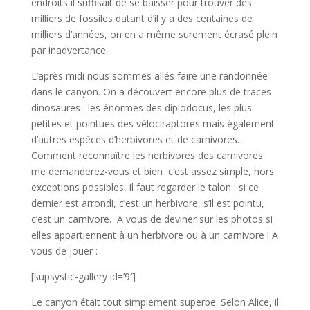
endroits il suffisait de se baisser pour trouver des
milliers de fossiles datant d’il y a des centaines de
milliers d’années, on en a même surement écrasé plein
par inadvertance.
L’après midi nous sommes allés faire une randonnée
dans le canyon. On a découvert encore plus de traces
dinosaures : les énormes des diplodocus, les plus
petites et pointues des vélociraptores mais également
d’autres espèces d’herbivores et de carnivores.
Comment reconnaître les herbivores des carnivores
me demanderez-vous et bien c‘est assez simple, hors
exceptions possibles, il faut regarder le talon : si ce
dernier est arrondi, c’est un herbivore, s’il est pointu,
c’est un carnivore. A vous de deviner sur les photos si
elles appartiennent à un herbivore ou à un carnivore ! A
vous de jouer :
[supsystic-gallery id=’9′]
Le canyon était tout simplement superbe. Selon Alice, il