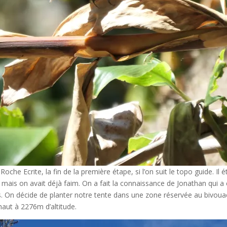
che Ecrite, la fin de la première étape, si l’on suit le topo guide. Il ét
) mais on avait déjà faim. On a fait la connaissance de Jonathan qui a 
 On décide de planter notre tente dans une zone réservée au bivouac, 
haut à 2276m d’altitude.